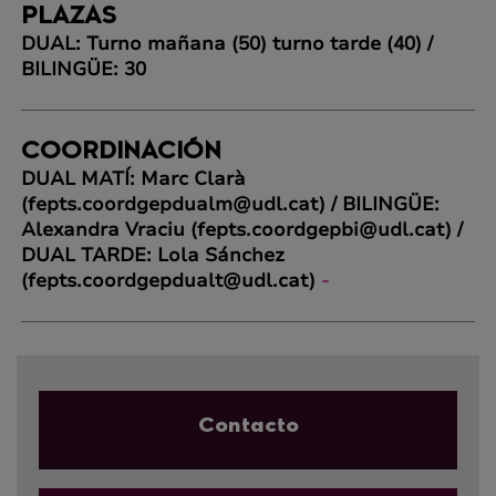
PLAZAS
DUAL: Turno mañana (50) turno tarde (40) /
BILINGÜE: 30
COORDINACIÓN
DUAL MATÍ: Marc Clarà
(fepts.coordgepdualm@udl.cat) / BILINGÜE:
Alexandra Vraciu (fepts.coordgepbi@udl.cat) /
DUAL TARDE: Lola Sánchez
(fepts.coordgepdualt@udl.cat)
-
Contacto