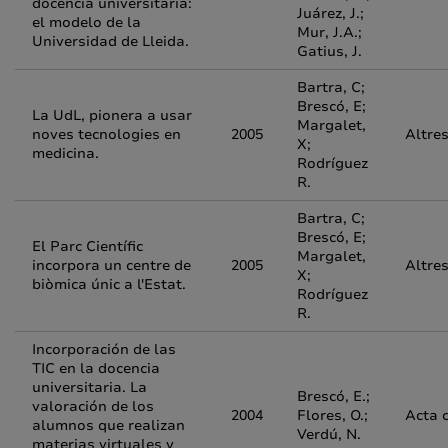
docencia universitaria:
Juárez, J.;
el modelo de la
Mur, J.A.;
Universidad de Lleida.
Gatius, J.
Bartra, C;
Brescó, E;
La UdL, pionera a usar
Margalet,
noves tecnologies en
2005
Altre
X;
medicina.
Rodríguez
R.
Bartra, C;
Brescó, E;
El Parc Científic
Margalet,
incorpora un centre de
2005
Altre
X;
biòmica únic a l'Estat.
Rodríguez
R.
Incorporación de las
TIC en la docencia
universitaria. La
Brescó, E.;
valoración de los
2004
Flores, O.;
Acta 
alumnos que realizan
Verdú, N.
materias virtuales y