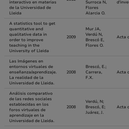
interactivo en materias
Surroca N,
d'inve
de la Universidad de
Flores
Lleida
Alarcia O.
A statistics tool to get
quantitative and
Mur JA,
qualitative data in
Verdú N,
2009
Acta 
order to improve
Brescó E,
teaching in the
Flores O.
University of Lleida
Las Imágenes en
entornos virtuales de
Brescó, E.;
enseñanza/aprendizaje.
2008
Carrera,
Acta 
La realidad de la
F.X.
Universidad de Lleida.
Análisis comparativo
de las redes sociales
Verdú, N;
establecidas en los
2008
Brescó, E;
Acta 
foros virtuales de
Juárez, J.
aprendizaje en la
Universidad de Lleida.