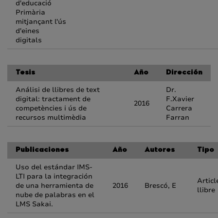
d'educació
Primària
mitjançant l'ús
d'eines
digitals
Tesis
Año
Dirección
Análisi de llibres de text
Dr.
digital: tractament de
F.Xavier
2016
competències i ús de
Carrera
recursos multimèdia
Farran
Publicaciones
Año
Autores
Tipo
Uso del estándar IMS-
LTI para la integración
Articl
de una herramienta de
2016
Brescó, E
llibre
nube de palabras en el
LMS Sakai.