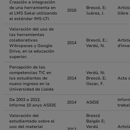
Creación e integración
de una herramienta en
Brescó, E;
Articl
2016
el LMS Sakai utilizando
Juárez, J.
llibre
el estándar IMS-LTI.
Valoración del uso de
las herramientas
colaborativas
Brescó, E.;
Articl
2014
Wikispaces y Google
Verdú, N.
d'inve
Drive, en la educación
superior.
Percepción de las
competencias TIC en
Verdú, N;
los estudiantes de
2014
Brescó, E;
Acta 
nuevo ingreso en la
Oscar, F.
Universidad de Lleida
De 2003 a 2013.
Infor
2014
ASIDE
Informe 10 anys ASIDE
trebal
Valoración del
Brescó
estudiantado sobre el
Baigés E;
uso del material
Verdú
Articl
2012