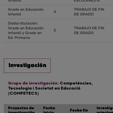
Infantil
ESCOLARES III
Grado en Educación
TRABAJO DE FIN
4
Infantil
DE GRADO
Doble titulación:
Grado en Educación
TRABAJO DE FIN
5
Infantil y Grado en
DE GRADO
Ed. Primaria
Investigación
Grupo de investigación:
Competències,
Tecnologia i Societat en Educació
(COMPETECS)
Proyectos de
Fecha
Investi
Fecha fin