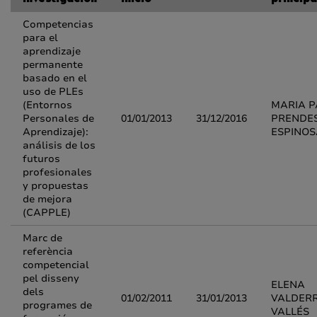
investigación
inicio
principa
Competencias
para el
aprendizaje
permanente
basado en el
uso de PLEs
(Entornos
MARIA P
Personales de
01/01/2013
31/12/2016
PRENDE
Aprendizaje):
ESPINOS
análisis de los
futuros
profesionales
y propuestas
de mejora
(CAPPLE)
Marc de
referència
competencial
pel disseny
ELENA
dels
01/02/2011
31/01/2013
VALDER
programes de
VALLÉS