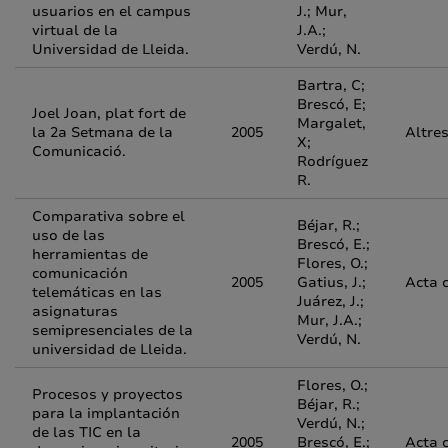
usuarios en el campus
J.; Mur,
virtual de la
J.A.;
Universidad de Lleida.
Verdú, N.
Bartra, C;
Brescó, E;
Joel Joan, plat fort de
Margalet,
la 2a Setmana de la
2005
Altre
X;
Comunicació.
Rodríguez
R.
Comparativa sobre el
Béjar, R.;
uso de las
Brescó, E.;
herramientas de
Flores, O.;
comunicación
2005
Gatius, J.;
Acta 
telemáticas en las
Juárez, J.;
asignaturas
Mur, J.A.;
semipresenciales de la
Verdú, N.
universidad de Lleida.
Flores, O.;
Procesos y proyectos
Béjar, R.;
para la implantación
Verdú, N.;
de las TIC en la
2005
Brescó, E.;
Acta 