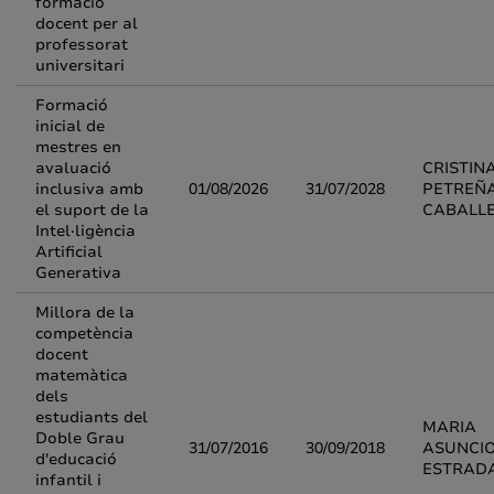
formació
docent per al
professorat
universitari
Formació
inicial de
mestres en
avaluació
CRISTIN
inclusiva amb
01/08/2026
31/07/2028
PETREÑ
el suport de la
CABALL
Intel·ligència
Artificial
Generativa
Millora de la
competència
docent
matemàtica
dels
estudiants del
MARIA
Doble Grau
31/07/2016
30/09/2018
ASUNCI
d'educació
ESTRAD
infantil i