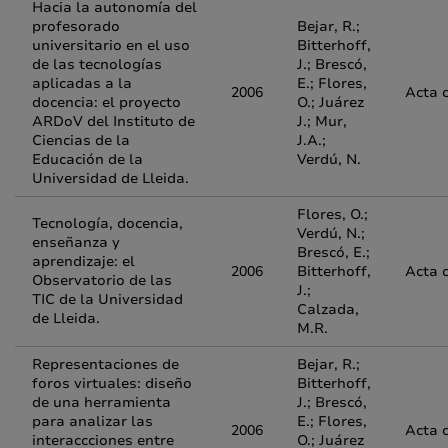
Hacia la autonomía del
profesorado
Bejar, R.;
universitario en el uso
Bitterhoff,
de las tecnologías
J.; Brescó,
aplicadas a la
E.; Flores,
2006
Acta 
docencia: el proyecto
O.; Juárez
ARDoV del Instituto de
J.; Mur,
Ciencias de la
J.A.;
Educación de la
Verdú, N.
Universidad de Lleida.
Flores, O.;
Tecnología, docencia,
Verdú, N.;
enseñanza y
Brescó, E.;
aprendizaje: el
2006
Bitterhoff,
Acta 
Observatorio de las
J.;
TIC de la Universidad
Calzada,
de Lleida.
M.R.
Representaciones de
Bejar, R.;
foros virtuales: diseño
Bitterhoff,
de una herramienta
J.; Brescó,
para analizar las
E.; Flores,
2006
Acta 
interaccciones entre
O.; Juárez