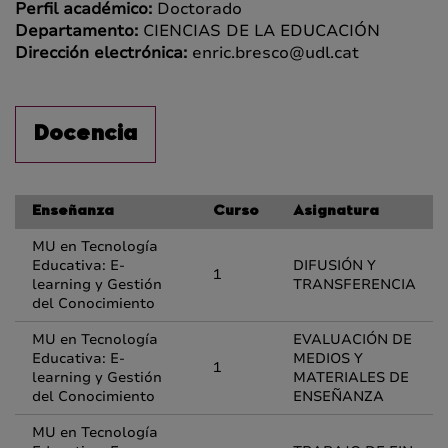
Perfil académico:
Doctorado
Departamento:
CIENCIAS DE LA EDUCACIÓN
Dirección electrónica:
enric.bresco@udl.cat
Docencia
Enseñanza
Curso
Asignatura
MU en Tecnología
Educativa: E-
DIFUSIÓN Y
1
learning y Gestión
TRANSFERENCIA
del Conocimiento
MU en Tecnología
EVALUACIÓN DE
Educativa: E-
MEDIOS Y
1
learning y Gestión
MATERIALES DE
del Conocimiento
ENSEÑANZA
MU en Tecnología